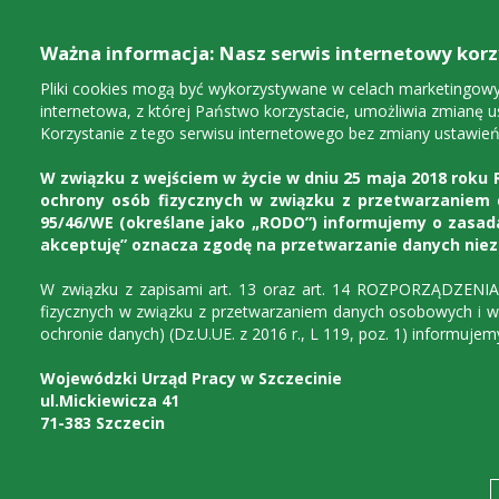
Ważna informacja: Nasz serwis internetowy korzy
Pliki cookies mogą być wykorzystywane w celach marketingowych
internetowa, z której Państwo korzystacie, umożliwia zmianę u
Korzystanie z tego serwisu internetowego bez zmiany ustawień
W związku z wejściem w życie w dniu 25 maja 2018 roku R
ochrony osób fizycznych w związku z przetwarzaniem
95/46/WE (określane jako „RODO”) informujemy o zasada
akceptuję” oznacza zgodę na przetwarzanie danych nie
W związku z zapisami art. 13 oraz art. 14 ROZPORZĄDZENI
Urząd
Dla instytucji
D
fizycznych w związku z przetwarzaniem danych osobowych i w
ochronie danych) (Dz.U.UE. z 2016 r., L 119, poz. 1) informuj
Wojewódzki Urząd Pracy w Szczecinie
ul.Mickiewicza 41
71-383 Szczecin