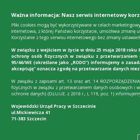
Ważna informacja: Nasz serwis internetowy korzy
Pliki cookies mogą być wykorzystywane w celach marketingowych
internetowa, z której Państwo korzystacie, umożliwia zmianę u
Korzystanie z tego serwisu internetowego bez zmiany ustawień
W związku z wejściem w życie w dniu 25 maja 2018 roku R
ochrony osób fizycznych w związku z przetwarzaniem
95/46/WE (określane jako „RODO”) informujemy o zasada
akceptuję” oznacza zgodę na przetwarzanie danych nie
W związku z zapisami art. 13 oraz art. 14 ROZPORZĄDZENI
Urząd
Dla instytucji
D
fizycznych w związku z przetwarzaniem danych osobowych i w
ochronie danych) (Dz.U.UE. z 2016 r., L 119, poz. 1) informuj
Wojewódzki Urząd Pracy w Szczecinie
ul.Mickiewicza 41
71-383 Szczecin