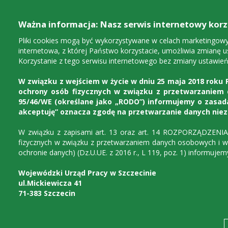
Ważna informacja: Nasz serwis internetowy korzy
Pliki cookies mogą być wykorzystywane w celach marketingowych
internetowa, z której Państwo korzystacie, umożliwia zmianę u
Korzystanie z tego serwisu internetowego bez zmiany ustawień
W związku z wejściem w życie w dniu 25 maja 2018 roku R
ochrony osób fizycznych w związku z przetwarzaniem
95/46/WE (określane jako „RODO”) informujemy o zasada
akceptuję” oznacza zgodę na przetwarzanie danych nie
W związku z zapisami art. 13 oraz art. 14 ROZPORZĄDZENI
Urząd
Dla instytucji
D
fizycznych w związku z przetwarzaniem danych osobowych i w
ochronie danych) (Dz.U.UE. z 2016 r., L 119, poz. 1) informuj
Wojewódzki Urząd Pracy w Szczecinie
ul.Mickiewicza 41
71-383 Szczecin