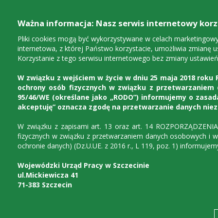
Ważna informacja: Nasz serwis internetowy korzy
Pliki cookies mogą być wykorzystywane w celach marketingowych
internetowa, z której Państwo korzystacie, umożliwia zmianę u
Korzystanie z tego serwisu internetowego bez zmiany ustawień
W związku z wejściem w życie w dniu 25 maja 2018 roku R
ochrony osób fizycznych w związku z przetwarzaniem
95/46/WE (określane jako „RODO”) informujemy o zasada
akceptuję” oznacza zgodę na przetwarzanie danych nie
W związku z zapisami art. 13 oraz art. 14 ROZPORZĄDZENI
Urząd
Dla instytucji
D
fizycznych w związku z przetwarzaniem danych osobowych i w
ochronie danych) (Dz.U.UE. z 2016 r., L 119, poz. 1) informuj
Wojewódzki Urząd Pracy w Szczecinie
ul.Mickiewicza 41
71-383 Szczecin