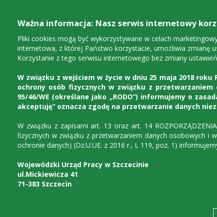
Ważna informacja: Nasz serwis internetowy korzy
Pliki cookies mogą być wykorzystywane w celach marketingowych
internetowa, z której Państwo korzystacie, umożliwia zmianę u
Korzystanie z tego serwisu internetowego bez zmiany ustawień
W związku z wejściem w życie w dniu 25 maja 2018 roku R
ochrony osób fizycznych w związku z przetwarzaniem
95/46/WE (określane jako „RODO”) informujemy o zasada
akceptuję” oznacza zgodę na przetwarzanie danych nie
W związku z zapisami art. 13 oraz art. 14 ROZPORZĄDZENI
Urząd
Dla instytucji
D
fizycznych w związku z przetwarzaniem danych osobowych i w
ochronie danych) (Dz.U.UE. z 2016 r., L 119, poz. 1) informuj
Wojewódzki Urząd Pracy w Szczecinie
ul.Mickiewicza 41
71-383 Szczecin