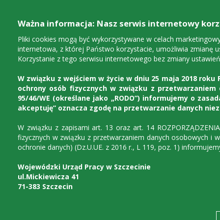
Ważna informacja: Nasz serwis internetowy korzy
Pliki cookies mogą być wykorzystywane w celach marketingowych
internetowa, z której Państwo korzystacie, umożliwia zmianę u
Korzystanie z tego serwisu internetowego bez zmiany ustawień
W związku z wejściem w życie w dniu 25 maja 2018 roku R
ochrony osób fizycznych w związku z przetwarzaniem
95/46/WE (określane jako „RODO”) informujemy o zasada
akceptuję” oznacza zgodę na przetwarzanie danych nie
W związku z zapisami art. 13 oraz art. 14 ROZPORZĄDZENI
Urząd
Dla instytucji
D
fizycznych w związku z przetwarzaniem danych osobowych i w
ochronie danych) (Dz.U.UE. z 2016 r., L 119, poz. 1) informuj
Wojewódzki Urząd Pracy w Szczecinie
ul.Mickiewicza 41
71-383 Szczecin